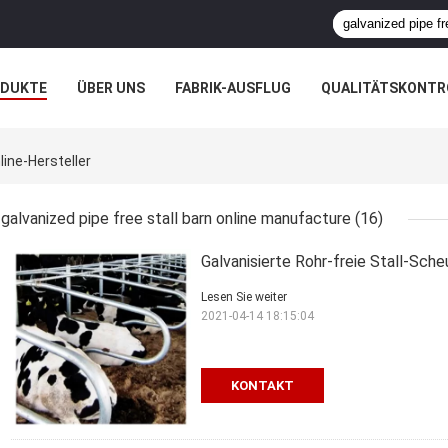
ODUKTE
ÜBER UNS
FABRIK-AUSFLUG
QUALITÄTSKONTR
N
FÄLLE
line-Hersteller
galvanized pipe free stall barn online manufacture
(16)
Galvanisierte Rohr-freie Stall-Sch
Lesen Sie weiter
2021-04-14 18:15:04
KONTAKT