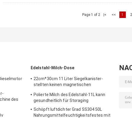
Page 1 of 2
|<
<<
1
NA
Edelstahl-Milch-Dose
Dieselmotor
22cm*30cm 11 Liter Siegelkanister-
stellten keinen magnetischen
Stahlmilch-Topf ein
r-
Polierte Milch des Edelstahl-11L kann
chine des
gesundheitlich für Storaging
Schöpft luftdichter Grad SS304 50L
0v
Nahrungsmittelfeuchtigkeitsfestes mit
Deckel