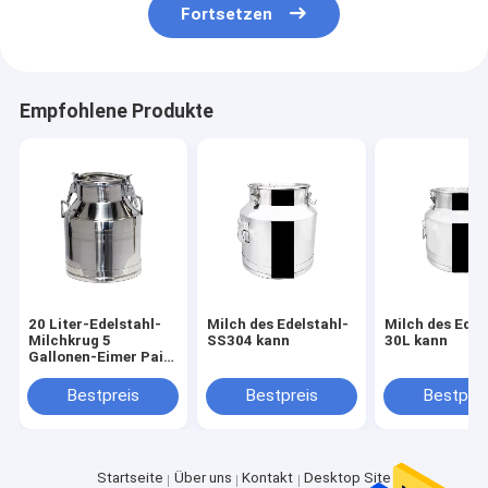
Fortsetzen
Empfohlene Produkte
20 Liter-Edelstahl-
Milch des Edelstahl-
Milch des Edel
Milchkrug 5
SS304 kann
30L kann
Gallonen-Eimer Pail
Handle Lid
Bestpreis
Bestpreis
Bestprei
Startseite
Über uns
Kontakt
Desktop Site