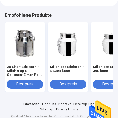
Empfohlene Produkte
20 Liter-Edelstahl-
Milch des Edelstahl-
Milch des Edel
Milchkrug 5
SS304 kann
30L kann
Gallonen-Eimer Pail
Handle Lid
Bestpreis
Bestpreis
Bestprei
Startseite
Über uns
Kontakt
Desktop Site
Sitemap
Privacy Policy
Qualität
Melkmaschine der Kuh
China Fabrik.Copyright © 2026