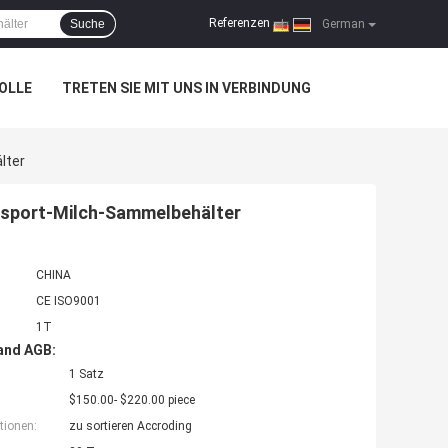
Referenzen
Suche
|
German
OLLE
TRETEN SIE MIT UNS IN VERBINDUNG
lter
nsport-Milch-Sammelbehälter
CHINA
CE ISO9001
1T
and AGB:
1 Satz
$150.00- $220.00 piece
tionen:
zu sortieren Accroding