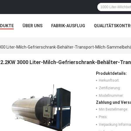
ODUKTE
ÜBER UNS
FABRIK-AUSFLUG
QUALITÄTSKONTR
N
FÄLLE
00 Liter-Milch-Gefrierschrank-Behälter-Transport-Milch-Sammelbehä
2.2KW 3000 Liter-Milch-Gefrierschrank-Behälter-Tra
Produktdetails:
Herkunftsort:
Zertifizierung:
Modellnummer:
Zahlung und Vers
Min Bestellmenge:
Preis:
Verpackung Informa