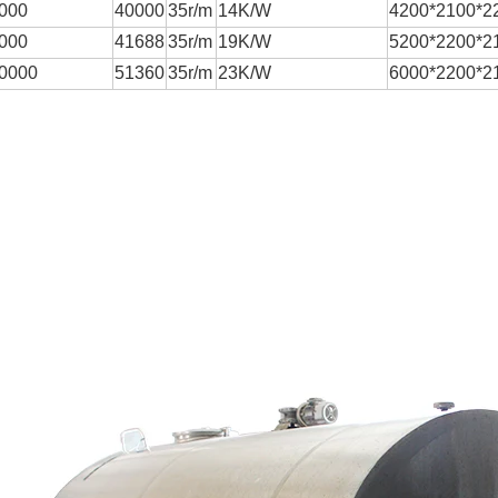
000
40000
35r/m
14K/W
4200*2100*2
000
41688
35r/m
19K/W
5200*2200*2
0000
51360
35r/m
23K/W
6000*2200*2