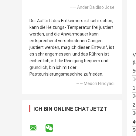
—— Ander Daidiso Jose
Der Auftritt des Entkeimers ist sehr schön,
kann die Heizungs- Temperatur frei justiert
werden, und die Anwärmdauer kann
entsprechend verschiedenen Gängen
justiert werden, mag ich diesen Entwurf, ist
es sehr angemessen, und das Rühren ist
V
einheitlich, ist die Reinigung bequem und
(
gründlich, bin ich mit der
5
Pasteurisierungsmaschine zufrieden.
1
—— Meooh Hindyadi
1
2
2
ICH BIN ONLINE CHAT JETZT
3
4
5