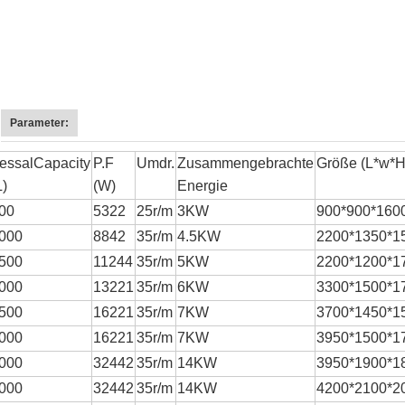
Parameter:
essalCapacity
P.F
Umdr.
Zusammengebrachte
Größe (L*w*H
L)
(W)
Energie
00
5322
25r/m
3KW
900*900*160
000
8842
35r/m
4.5KW
2200*1350*1
500
11244
35r/m
5KW
2200*1200*1
000
13221
35r/m
6KW
3300*1500*1
500
16221
35r/m
7KW
3700*1450*1
000
16221
35r/m
7KW
3950*1500*1
000
32442
35r/m
14KW
3950*1900*1
000
32442
35r/m
14KW
4200*2100*2