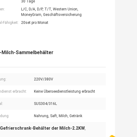
30 Tage
en:
L/C, D/A, D/P, T/T, Western Union,
MoneyGram, Geschäftsversicherung
-Fähigkeit:
20set pro Monat
t-Milch-Sammelbehälter
ung:
220V/380V
dienst erbracht:
Keine Überseedienstleistung erbracht
l:
SUS304/316L
dung:
Nahrung, Saft, Milch, Getränk
Gefrierschrank-Behälter der Milch-2.2KW
,