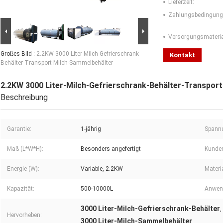
Lieferzeit:
Zahlungsbedingung
Versorgungsmaterial
Großes Bild :
2.2KW 3000 Liter-Milch-Gefrierschrank-
Kontakt
Behälter-Transport-Milch-Sammelbehälter
2.2KW 3000 Liter-Milch-Gefrierschrank-Behälter-Transpor
Beschreibung
Garantie:
1-jährig
Spann
Maß (L*W*H):
Besonders angefertigt
Kunden
Energie (W):
Variable, 2.2KW
Materia
Kapazität:
500-10000L
Anwen
3000 Liter-Milch-Gefrierschrank-Behälter
,
Hervorheben:
3000 Liter-Milch-Sammelbehälter