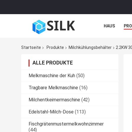
HAUS
PR
NACHRICHTE
Startseite
Produkte
Milchkühlungsbehälter
2.2KW 30
ALLE PRODUKTE
Melkmaschine der Kuh
(50)
Tragbare Melkmaschine
(16)
Milchentkeimermaschine
(42)
Edelstahl-Milch-Dose
(113)
Fischgrätenmustermelkwohnzimmer
(44)