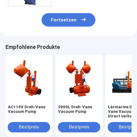
Fortsetzen
Empfohlene Produkte
AC110V Dreh-Vane
2800L Dreh-Vane
Lärmarme Dre
Vacuum Pump
Vacuum Pump
Vane Vacuum
Direct verbun
Art 4kw 50hz
Bestpreis
Bestpreis
Bestprei