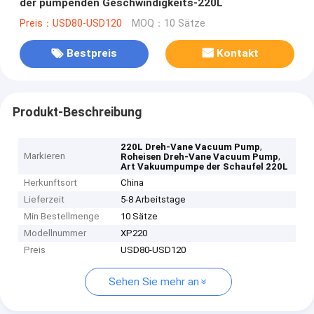
der pumpenden Geschwindigkeits-220L
Preis：USD80-USD120
MOQ：10 Sätze
Bestpreis
Kontakt
Produkt-Beschreibung
,
220L Dreh-Vane Vacuum Pump
Markieren
,
Roheisen Dreh-Vane Vacuum Pump
Art Vakuumpumpe der Schaufel 220L
Herkunftsort
China
Lieferzeit
5-8 Arbeitstage
Min Bestellmenge
10 Sätze
Modellnummer
XP220
Preis
USD80-USD120
Sehen Sie mehr an