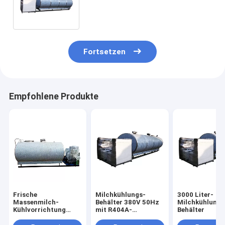
8000L mit Nahrungsmittelgrad-
Material
Fortsetzen
Empfohlene Produkte
Frische
Milchkühlungs-
3000 Liter-
Massenmilch-
Behälter 380V 50Hz
Milchkühlungs
Kühlvorrichtung
mit R404A-
Behälter
3000 Liter
Kühlmittel
Molkereispeicher-