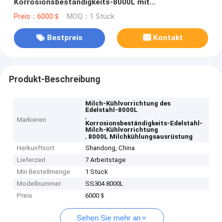
Korrosionsbeständigkeits-8000L mit
Nahrungsmittelgrad-Material
Preis：6000＄
MOQ：1 Stück
Bestpreis
Kontakt
Produkt-Beschreibung
Milch-Kühlvorrichtung des
Edelstahl-8000L
,
Markieren
Korrosionsbeständigkeits-Edelstahl-
Milch-Kühlvorrichtung
,
8000L Milchkühlungsausrüstung
Herkunftsort
Shandong, China
Lieferzeit
7 Arbeitstage
Min Bestellmenge
1 Stück
Modellnummer
SS304 8000L
Preis
6000＄
Sehen Sie mehr an