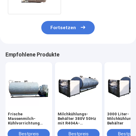
Fortsetzen
Empfohlene Produkte
Frische
Milchkühlungs-
3000 Liter-
Massenmilch-
Behälter 380V 50Hz
Milchkühlungs
Kühlvorrichtung
mit R404A-
Behälter
3000 Liter
Kühlmittel
Molkereispeicher-
Bestpreis
Bestpreis
Bestprei