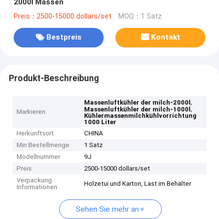
2000l Massen
Preis：2500-15000 dollars/set
MOQ：1 Satz
Bestpreis
Kontakt
Produkt-Beschreibung
,
Massenluftkühler der milch-2000l
,
Massenluftkühler der milch-1000l
Markieren
Kühlermassenmilchkühlvorrichtung
1000 Liter
Herkunftsort
CHINA
Min Bestellmenge
1 Satz
Modellnummer
9J
Preis
2500-15000 dollars/set
Verpackung
Holzetui und Karton, Last im Behälter
Informationen
Sehen Sie mehr an