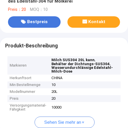
des Edelstahl-304 für Molkerei
Preis：20
MOQ：10
Bestpreis
Kontakt
Produkt-Beschreibung
,
Milch SUS304 20L kann
,
Behälter der Dichtungs-SUS304
Markieren
Wasserundurchlässige Edelstahl-
Milch-Dose
Herkunftsort
CHINA
Min Bestellmenge
10
Modellnummer
20L
Preis
20
Versorgungsmaterial-
10000
Fähigkeit
Sehen Sie mehr an